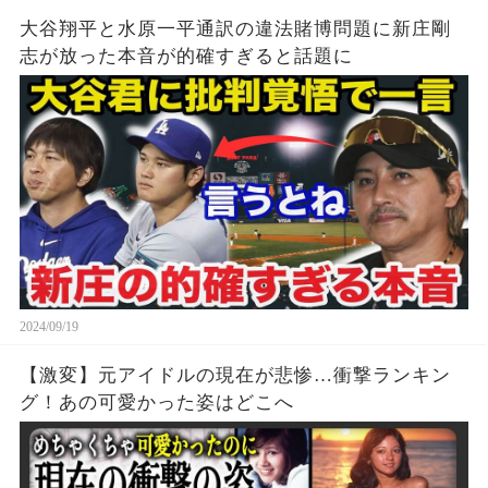
大谷翔平と水原一平通訳の違法賭博問題に新庄剛
志が放った本音が的確すぎると話題に
2024/09/19
【激変】元アイドルの現在が悲惨…衝撃ランキン
グ！あの可愛かった姿はどこへ