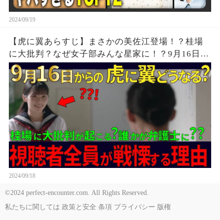
2024/09/19
【虎に翼あらすじ】まさかの美佐江登場！？桂場
に大批判？なぜ女子部みんな星家に！？9月16日か
らの展開を解説！
2024/09/18
©2024 perfect-encounter.com. All Rights Reserved.
私たちに関しては
政策と安全
条項
プライバシー
版権