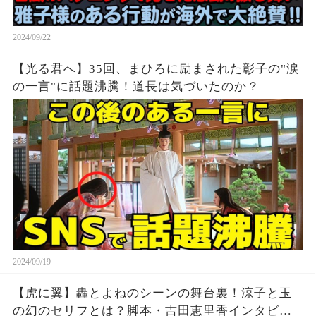
2024/09/22
【光る君へ】35回、まひろに励まされた彰子の"涙
の一言"に話題沸騰！道長は気づいたのか？
2024/09/19
【虎に翼】轟とよねのシーンの舞台裏！涼子と玉
の幻のセリフとは？脚本・吉田恵里香インタビュ