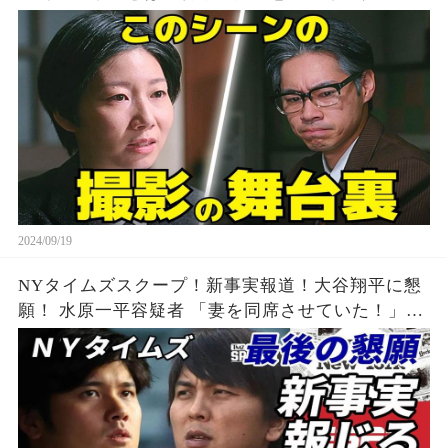
ー
2024/09/19
NYタイムズスクープ！新事実報道！大谷翔平に懇
願！ 水原一平容疑者 「妻を同席させていた！」平
身低頭 最後の悪あがき「このストーリー
で・・・」、え？保釈金は払わなかったの？？？