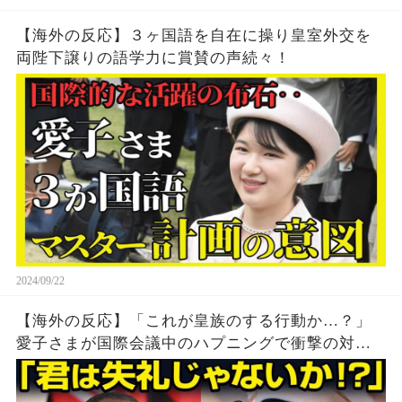
【海外の反応】３ヶ国語を自在に操り皇室外交を
両陛下譲りの語学力に賞賛の声続々！
2024/09/22
【海外の反応】「これが皇族のする行動か…？」
愛子さまが国際会議中のハプニングで衝撃の対
応！世界中が言葉を失うことに…