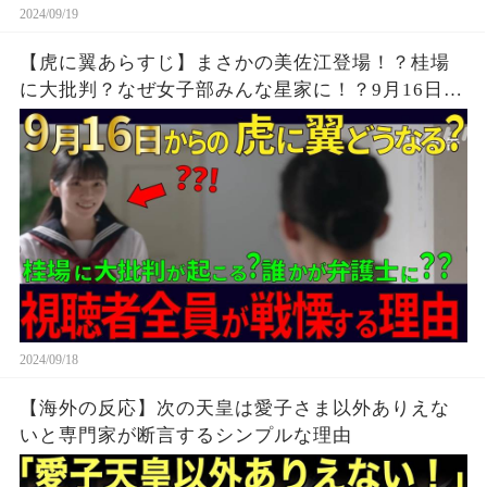
2024/09/19
【虎に翼あらすじ】まさかの美佐江登場！？桂場
に大批判？なぜ女子部みんな星家に！？9月16日か
らの展開を解説！
2024/09/18
【海外の反応】次の天皇は愛子さま以外ありえな
いと専門家が断言するシンプルな理由