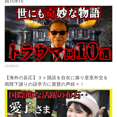
回TOP10
2024/09/22
【海外の反応】３ヶ国語を自在に操り皇室外交を
両陛下譲りの語学力に賞賛の声続々！