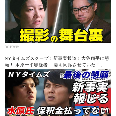
2024/09/19
NYタイムズスクープ！新事実報道！大谷翔平に懇
願！ 水原一平容疑者 「妻を同席させていた！」平
身低頭 最後の悪あがき「このストーリー
で・・・」、え？保釈金は払わなかったの？？？