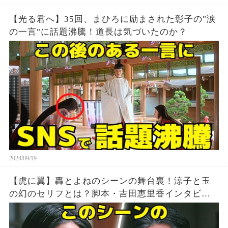
【光る君へ】35回、まひろに励まされた彰子の"涙
の一言"に話題沸騰！道長は気づいたのか？
2024/09/19
【虎に翼】轟とよねのシーンの舞台裏！涼子と玉
の幻のセリフとは？脚本・吉田恵里香インタビュ
ー