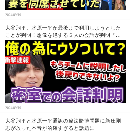
2024/09/19
大谷翔平、水原一平が最後まで利用しようとした
ことが判明！想像を絶する２人の会話が判明『こ
のままじゃ俺の人生が終わる』
2024/09/19
大谷翔平と水原一平通訳の違法賭博問題に新庄剛
志が放った本音が的確すぎると話題に