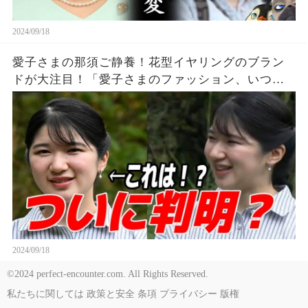
2024/09/18
愛子さまの那須ご静養！花型イヤリングのブラン
ドが大注目！「愛子さまのファッション、いつも
素敵です」
2024/09/18
©2024 perfect-encounter.com. All Rights Reserved.
私たちに関しては
政策と安全
条項
プライバシー
版権